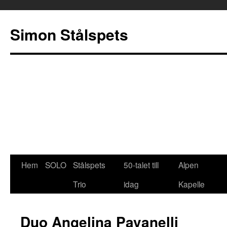
Simon Stålspets
Hem
SOLO
Stålspets
50-talet till
Alpen
Hoppa
Trio
idag
Kapelle
till
innehåll
Duo Angelina Pavanelli