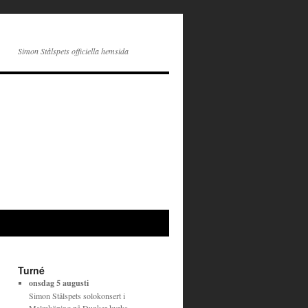
Simon Stålspets officiella hemsida
Turné
onsdag 5 augusti
Simon Stålspets solokonsert
i