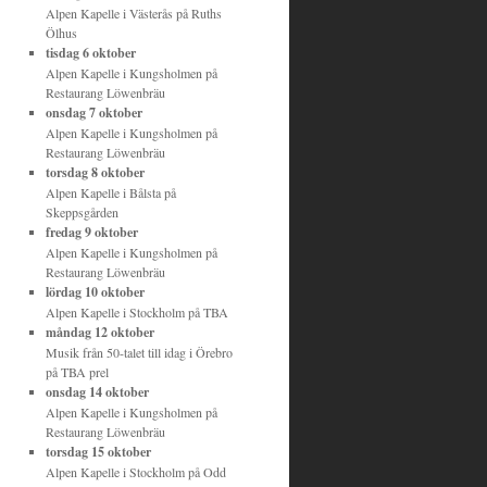
Alpen Kapelle
i
Västerås
på
Ruths
Ölhus
tisdag 6 oktober
Alpen Kapelle
i
Kungsholmen
på
Restaurang Löwenbräu
onsdag 7 oktober
Alpen Kapelle
i
Kungsholmen
på
Restaurang Löwenbräu
torsdag 8 oktober
Alpen Kapelle
i
Bålsta
på
Skeppsgården
fredag 9 oktober
Alpen Kapelle
i
Kungsholmen
på
Restaurang Löwenbräu
lördag 10 oktober
Alpen Kapelle
i
Stockholm
på
TBA
måndag 12 oktober
Musik från 50-talet till idag
i
Örebro
på
TBA prel
onsdag 14 oktober
Alpen Kapelle
i
Kungsholmen
på
Restaurang Löwenbräu
torsdag 15 oktober
Alpen Kapelle
i
Stockholm
på
Odd