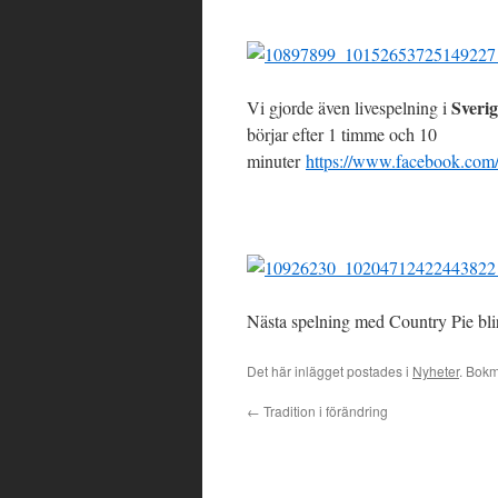
Sveri
Vi gjorde även livespelning i
börjar efter 1 timme och 10
minuter
https://www.facebook.com/
Nästa spelning med Country Pie bli
Det här inlägget postades i
Nyheter
. Bok
←
Tradition i förändring