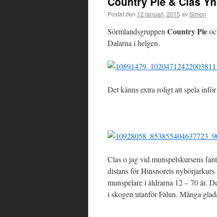
Country Pie & Clas Y
Postat den
12 januari, 2015
av
Simon
Country Pie
Sörmlandsgruppen
o
Dalarna i helgen.
Det känns extra roligt att spela infö
Clas o jag vid munspelskursens fant
distans för Hinsnorets nybörjarkurs i
munspelare i åldrarna 12 – 70 år. De
i skogen utanför Falun. Många glada