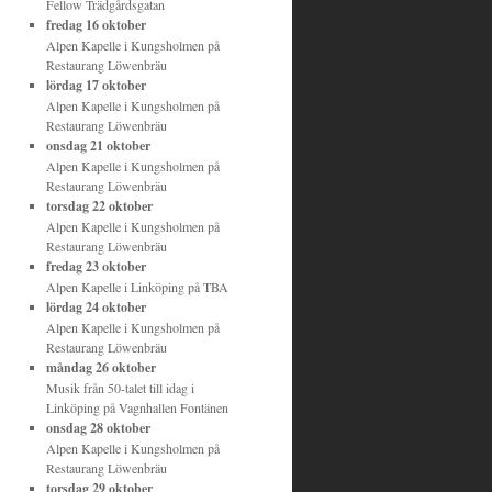
Fellow Trädgårdsgatan
fredag 16 oktober
Alpen Kapelle
i
Kungsholmen
på
Restaurang Löwenbräu
lördag 17 oktober
Alpen Kapelle
i
Kungsholmen
på
Restaurang Löwenbräu
onsdag 21 oktober
Alpen Kapelle
i
Kungsholmen
på
Restaurang Löwenbräu
torsdag 22 oktober
Alpen Kapelle
i
Kungsholmen
på
Restaurang Löwenbräu
fredag 23 oktober
Alpen Kapelle
i
Linköping
på
TBA
lördag 24 oktober
Alpen Kapelle
i
Kungsholmen
på
Restaurang Löwenbräu
måndag 26 oktober
Musik från 50-talet till idag
i
Linköping
på
Vagnhallen Fontänen
onsdag 28 oktober
Alpen Kapelle
i
Kungsholmen
på
Restaurang Löwenbräu
torsdag 29 oktober