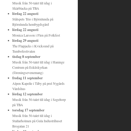
Musik från 50-talet till idag
i
Skärblacka
på
TBA
lördag 22 augusti
Stålspets Trio
i
Björnlunda
på
Björnlunda hembygdsgård
lördag 22 augusti
Monica Larsson
i
Flen
på
Folkfest
lördag 29 augusti
The Flapjacks
i
Kvicksund
på
Tumbofestivalen
tisdag 8 september
Musik från 50-talet till idag
i
Haninge
Centrum
på
Eskilskyrkan
(föreningsevenemang)
fredag 11 september
Alpen Kapelle
i
Täby
på
prel Nygårds
Värdshus
lördag 12 september
Musik från 50-talet till idag
i
Segeltorp
på
TBA
torsdag 17 september
Musik från 50-talet till idag
i
Stallarholmen
på
Gula Industrihuset
Brogatan 21