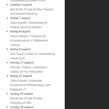
Malmköping
på
Dunker kyrka
torsdag 6 augusti
Musik från 50-talet till idag
i
Haninge
på
Karlslund hamnkrog
fredag 7 augusti
Alpen Kapelle
i
Malmköping
på
Studion (privat produktion)
lördag 8 augusti
Simon Stålspets
i
Strängnäs
på
Invigningsmusik av Miljöpartiets
valstuga
lördag 8 augusti
Slim Notini & Helen D
i
Skarpnäck
på
Adams Kafé
torsdag 13 augusti
Strövtåg i Folkton, solokonsert
i
Lidingö
på
S:ta Annagården
lördag 15 augusti
Alpen Kapelle
i
Södermalm
Stockholm
på
Midnattsloppet, plats
Klippgatan 17
onsdag 19 augusti
Musik från 50-talet till idag
i
Nyköping
på
TBA
torsdag 20 augusti