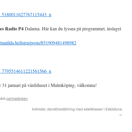
ges Radio P4
Dalarna. Här kan du lyssna på programmet, inslaget
matilda.hellsten/posts/851909481498982
r 31 januari på värdshuset i Malmköping, välkomna!
märk
permalänken
.
Individer, dansföreställning med estetklasser i Eskilstuna
→