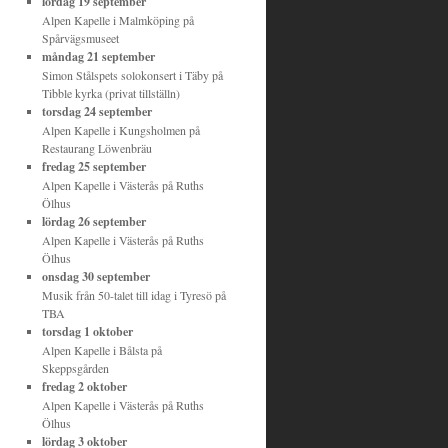
lördag 19 september
Alpen Kapelle
i
Malmköping
på
Spårvägsmuseet
måndag 21 september
Simon Stålspets solokonsert
i
Täby
på
Tibble kyrka (privat tillställn)
torsdag 24 september
Alpen Kapelle
i
Kungsholmen
på
Restaurang Löwenbräu
fredag 25 september
Alpen Kapelle
i
Västerås
på
Ruths
Ölhus
lördag 26 september
Alpen Kapelle
i
Västerås
på
Ruths
Ölhus
onsdag 30 september
Musik från 50-talet till idag
i
Tyresö
på
TBA
torsdag 1 oktober
Alpen Kapelle
i
Bålsta
på
Skeppsgården
fredag 2 oktober
Alpen Kapelle
i
Västerås
på
Ruths
Ölhus
lördag 3 oktober