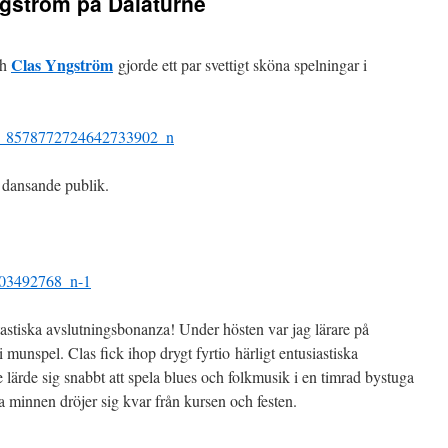
ngström på Dalaturné
Clas Yngström
ch
gjorde ett par svettigt sköna spelningar i
r dansande publik.
astiska avslutningsbonanza! Under hösten var jag lärare på
 munspel. Clas fick ihop drygt fyrtio härligt entusiastiska
 lärde sig snabbt att spela blues och folkmusik i en timrad bystuga
 minnen dröjer sig kvar från kursen och festen.