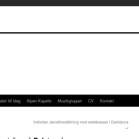
alet till idag
Alpen Kapelle
Musikgrupper
CV
Kontakt
Individer, dansföreställning med estetklasser i Eskilstuna
→