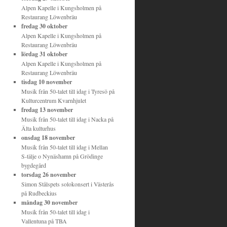
Alpen Kapelle
i
Kungsholmen
på
Restaurang Löwenbräu
fredag 30 oktober
Alpen Kapelle
i
Kungsholmen
på
Restaurang Löwenbräu
lördag 31 oktober
Alpen Kapelle
i
Kungsholmen
på
Restaurang Löwenbräu
tisdag 10 november
Musik från 50-talet till idag
i
Tyresö
på
Kulturcentrum Kvarnhjulet
fredag 13 november
Musik från 50-talet till idag
i
Nacka
på
Älta kulturhus
onsdag 18 november
Musik från 50-talet till idag
i
Mellan
S-tälje o Nynäshamn
på
Grödinge
bygdegård
torsdag 26 november
Simon Stålspets solokonsert
i
Västerås
på
Rudbeckius
måndag 30 november
Musik från 50-talet till idag
i
Vallentuna
på
TBA