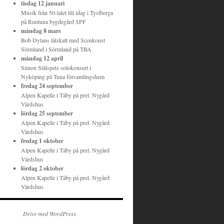
tisdag 12 januari
Musik från 50-talet till idag
i
Tystberga
på
Runtuna bygdegård SPF
måndag 8 mars
Bob Dylans låtskatt med Scenkonst
Sörmland
i
Sörmland
på
TBA
måndag 12 april
Simon Stålspets solokonsert
i
Nyköping
på
Tuna församlingshem
fredag 24 september
Alpen Kapelle
i
Täby
på
prel. Nygård
Värdshus
lördag 25 september
Alpen Kapelle
i
Täby
på
prel. Nygård
Värdshus
fredag 1 oktober
Alpen Kapelle
i
Täby
på
prel. Nygård
Värdshus
lördag 2 oktober
Alpen Kapelle
i
Täby
på
prel. Nygård
Värdshus
Drivs med WordPress.