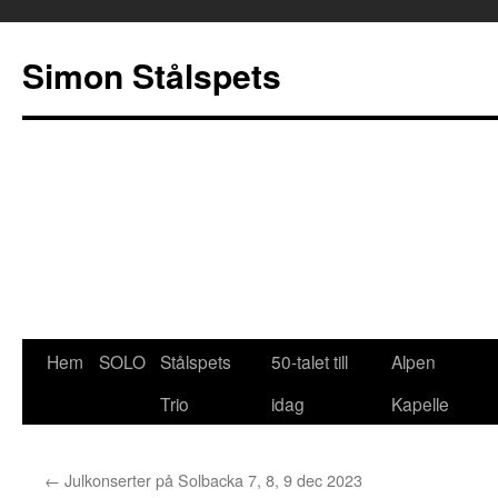
Simon Stålspets
Hoppa
Hem
SOLO
Stålspets
50-talet till
Alpen
till
Trio
idag
Kapelle
innehåll
←
Julkonserter på Solbacka 7, 8, 9 dec 2023