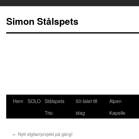
Simon Stålspets
Hoppa
Hem
SOLO
Stålspets
50-talet till
Alpen
till
Trio
idag
Kapelle
innehåll
←
Nytt elgitarrprojekt på gång!