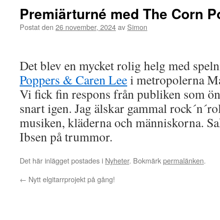
Premiärturné med The Corn P
Postat den
26 november, 2024
av
Simon
Det blev en mycket rolig helg med speln
Poppers & Caren Lee
i metropolerna Ma
Vi fick fin respons från publiken som ön
snart igen. Jag älskar gammal rock´n´rol
musiken, kläderna och människorna. Sa
Ibsen på trummor.
Det här inlägget postades i
Nyheter
. Bokmärk
permalänken
.
←
Nytt elgitarrprojekt på gång!