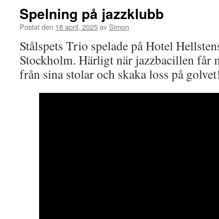
Spelning på jazzklubb
Postat den
18 april, 2025
av
Simon
Stålspets Trio spelade på Hotel Hellsten
Stockholm. Härligt när jazzbacillen får 
från sina stolar och skaka loss på golvet