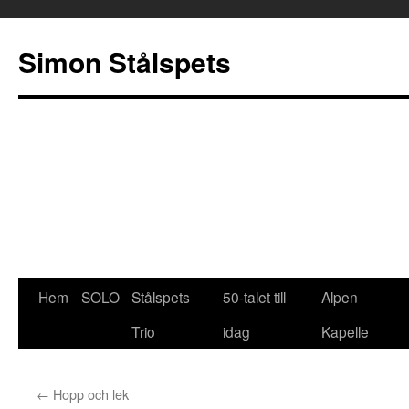
Simon Stålspets
Hoppa
Hem
SOLO
Stålspets
50-talet till
Alpen
till
Trio
idag
Kapelle
innehåll
←
Hopp och lek