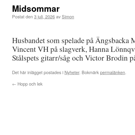
Midsommar
Postat den
3 juli, 2026
av
Simon
Husbandet som spelade på Ängsbacka 
Vincent VH på slagverk, Hanna Lönnqvi
Stålspets gitarr/såg och Victor Brodin p
Det här inlägget postades i
Nyheter
. Bokmärk
permalänken
.
←
Hopp och lek