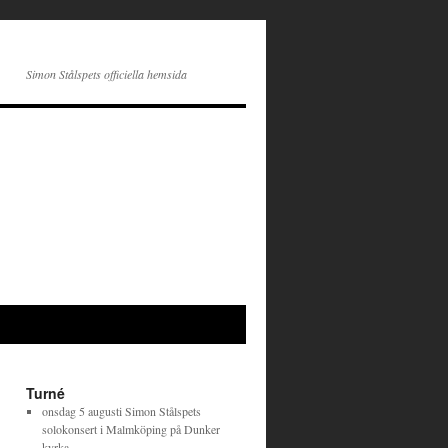
Simon Stålspets officiella hemsida
Turné
onsdag 5 augusti
Simon Stålspets
solokonsert
i
Malmköping
på
Dunker
kyrka