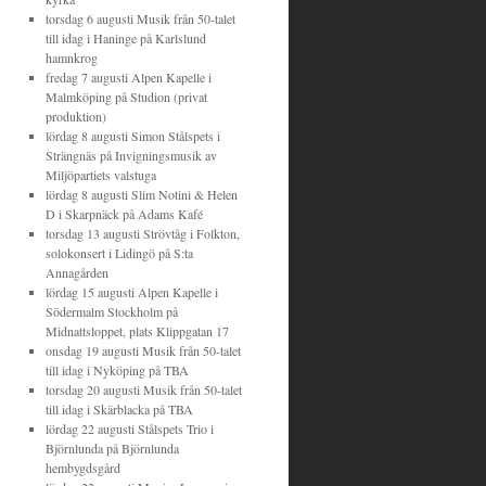
torsdag 6 augusti
Musik från 50-talet
till idag
i
Haninge
på
Karlslund
hamnkrog
fredag 7 augusti
Alpen Kapelle
i
Malmköping
på
Studion (privat
produktion)
lördag 8 augusti
Simon Stålspets
i
Strängnäs
på
Invigningsmusik av
Miljöpartiets valstuga
lördag 8 augusti
Slim Notini & Helen
D
i
Skarpnäck
på
Adams Kafé
torsdag 13 augusti
Strövtåg i Folkton,
solokonsert
i
Lidingö
på
S:ta
Annagården
lördag 15 augusti
Alpen Kapelle
i
Södermalm Stockholm
på
Midnattsloppet, plats Klippgatan 17
onsdag 19 augusti
Musik från 50-talet
till idag
i
Nyköping
på
TBA
torsdag 20 augusti
Musik från 50-talet
till idag
i
Skärblacka
på
TBA
lördag 22 augusti
Stålspets Trio
i
Björnlunda
på
Björnlunda
hembygdsgård