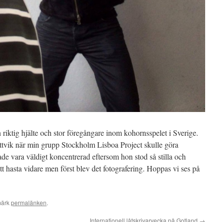
n riktig hjälte och stor föregångare inom kohornsspelet i Sverige.
tvik när min grupp Stockholm Lisboa Project skulle göra
de vara väldigt koncentrerad eftersom hon stod så stilla och
t hasta vidare men först blev det fotografering. Hoppas vi ses på
märk
permalänken
.
Internationell låtskrivarvecka på Gotland
→