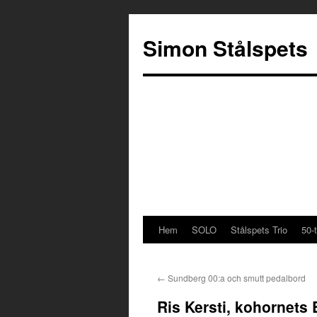
Simon Stålspets
Hem
SOLO
Stålspets Trio
50-t
Hoppa
till
←
Sundberg 00:a och smutt pedalbord
innehåll
Ris Kersti, kohornets 