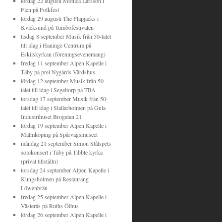
lördag 22 augusti
Monica Larsson
i
Flen
på
Folkfest
lördag 29 augusti
The Flapjacks
i
Kvicksund
på
Tumbofestivalen
tisdag 8 september
Musik från 50-talet
till idag
i
Haninge Centrum
på
Eskilskyrkan (föreningsevenemang)
fredag 11 september
Alpen Kapelle
i
Täby
på
prel Nygårds Värdshus
lördag 12 september
Musik från 50-
talet till idag
i
Segeltorp
på
TBA
torsdag 17 september
Musik från 50-
talet till idag
i
Stallarholmen
på
Gula
Industrihuset Brogatan 21
lördag 19 september
Alpen Kapelle
i
Malmköping
på
Spårvägsmuseet
måndag 21 september
Simon Stålspets
solokonsert
i
Täby
på
Tibble kyrka
(privat tillställn)
torsdag 24 september
Alpen Kapelle
i
Kungsholmen
på
Restaurang
Löwenbräu
fredag 25 september
Alpen Kapelle
i
Västerås
på
Ruths Ölhus
lördag 26 september
Alpen Kapelle
i