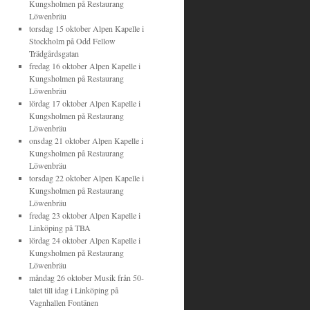
Kungsholmen
på
Restaurang
Löwenbräu
torsdag 15 oktober
Alpen Kapelle
i
Stockholm
på
Odd Fellow
Trädgårdsgatan
fredag 16 oktober
Alpen Kapelle
i
Kungsholmen
på
Restaurang
Löwenbräu
lördag 17 oktober
Alpen Kapelle
i
Kungsholmen
på
Restaurang
Löwenbräu
onsdag 21 oktober
Alpen Kapelle
i
Kungsholmen
på
Restaurang
Löwenbräu
torsdag 22 oktober
Alpen Kapelle
i
Kungsholmen
på
Restaurang
Löwenbräu
fredag 23 oktober
Alpen Kapelle
i
Linköping
på
TBA
lördag 24 oktober
Alpen Kapelle
i
Kungsholmen
på
Restaurang
Löwenbräu
måndag 26 oktober
Musik från 50-
talet till idag
i
Linköping
på
Vagnhallen Fontänen