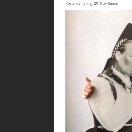
Postat den
5 maj, 2016
av
Simon