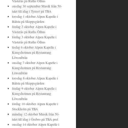
Västerås
på
Ruths Ölhus
onsdag 30 september
Musik från 50-
talet till idag
i
Tyresö
på
TBA
torsdag 1 oktober
Alpen Kapelle
i
Bålsta
på
Skeppsgården
fredag 2 oktober
Alpen Kapelle
i
Västerås
på
Ruths Ölhus
lördag 3 oktober
Alpen Kapelle
i
Västerås
på
Ruths Ölhus
tisdag 6 oktober
Alpen Kapelle
i
Kungsholmen
på
Restaurang
Löwenbräu
onsdag 7 oktober
Alpen Kapelle
i
Kungsholmen
på
Restaurang
Löwenbräu
torsdag 8 oktober
Alpen Kapelle
i
Bålsta
på
Skeppsgården
fredag 9 oktober
Alpen Kapelle
i
Kungsholmen
på
Restaurang
Löwenbräu
lördag 10 oktober
Alpen Kapelle
i
Stockholm
på
TBA
måndag 12 oktober
Musik från 50-
talet till idag
i
Örebro
på
TBA prel
onsdag 14 oktober
Alpen Kapelle
i