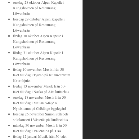
onsdag 28 oktober
Alpen Kapelle
i
Kungsholmen
på
Restaurang
Löwenbräu
torsdag 29 oktober
Alpen Kapelle
i
Kungsholmen
på
Restaurang
Löwenbräu
fredag 30 oktober
Alpen Kapelle
i
Kungsholmen
på
Restaurang
Löwenbräu
lördag 31 oktober
Alpen Kapelle
i
Kungsholmen
på
Restaurang
Löwenbräu
tisdag 10 november
Musik från 50-
talet till idag
i
Tyresö
på
Kulturcentrum
Kvarnhjulet
fredag 13 november
Musik från 50-
talet till idag
i
Nacka
på
Älta kulturhus
onsdag 18 november
Musik från 50-
talet till idag
i
Mellan S-tälje o
Nynäshamn
på
Grödinge bygdegård
torsdag 26 november
Simon Stålspets
solokonsert
i
Västerås
på
Rudbeckius
måndag 30 november
Musik från 50-
talet till idag
i
Vallentuna
på
TBA
tisdag 12 januari
Musik från 50-talet