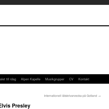
alet till idag
Alpen Kapelle
Musikgrupper
CV
Kontakt
Internationell låtskrivarvecka på Gotland
→
Elvis Presley