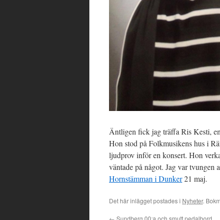
Äntligen fick jag träffa Ris Kesti, e
Hon stod på Folkmusikens hus i Rät
ljudprov inför en konsert. Hon verka
väntade på något. Jag var tvungen at
Hornstämman i Dunker
21 maj.
Det här inlägget postades i
Nyheter
. Bok
←
Sundberg 00:a och smutt pedalbord